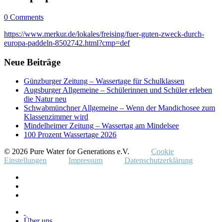
0 Comments
https://www.merkur.de/lokales/freising/fuer-guten-zweck-durch-
europa-paddeln-8502742.html?cmp=def
Neue Beiträge
Günzburger Zeitung – Wassertage für Schulklassen
Augsburger Allgemeine – Schülerinnen und Schüler erleben
die Natur neu
Schwabmünchner Allgemeine – Wenn der Mandichosee zum
Klassenzimmer wird
Mindelheimer Zeitung – Wassertag am Mindelsee
100 Prozent Wassertage 2026
© 2026 Pure Water for Generations e.V.
Cookie
Einstellungen
Impressum
Datenschutzerklärung
Über uns