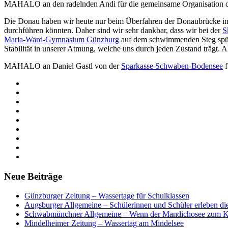
MAHALO an den radelnden Andi für die gemeinsame Organisation des 
Die Donau haben wir heute nur beim Überfahren der Donaubrücke in 
durchführen könnten. Daher sind wir sehr dankbar, dass wir bei der
S
Maria-Ward-Gymnasium Günzburg
auf dem schwimmenden Steg
spü
Stabilität in unserer Atmung, welche uns durch jeden Zustand trägt. 
MAHALO an Daniel Gastl von der
Sparkasse Schwaben-Bodensee
f
Neue Beiträge
Günzburger Zeitung – Wassertage für Schulklassen
Augsburger Allgemeine – Schülerinnen und Schüler erleben di
Schwabmünchner Allgemeine – Wenn der Mandichosee zum K
Mindelheimer Zeitung – Wassertag am Mindelsee