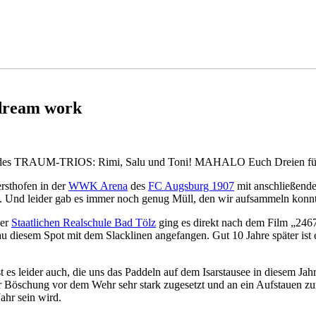
 dream work
 23 des TRAUM-TRIOS: Rimi, Salu und Toni! MAHALO Euch Dreien für
rsthofen in der
WWK Arena
des
FC Augsburg 1907
mit anschließende
. Und leider gab es immer noch genug Müll, den wir aufsammeln kon
der
Staatlichen Realschule Bad Tölz
ging es direkt nach dem Film „246
au diesem Spot mit dem Slacklinen angefangen. Gut 10 Jahre später ist 
 ist es leider auch, die uns das Paddeln auf dem Isarstausee in diesem 
der Böschung vor dem Wehr sehr stark zugesetzt und an ein Aufstauen zum
ahr sein wird.