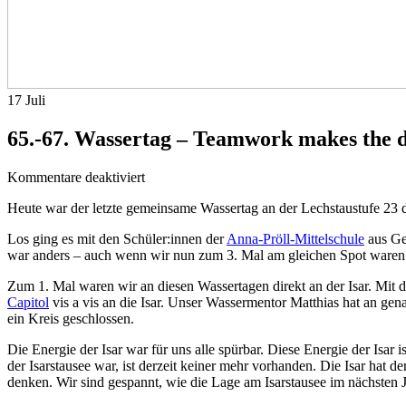
17
Juli
65.-67. Wassertag – Teamwork makes the
für
Kommentare deaktiviert
65.-67.
Heute war der letzte gemeinsame Wassertag an der Lechstaustufe
Wassertag
–
Los ging es mit den Schüler:innen der
Anna-Pröll-Mittelschule
aus Ge
Teamwork
war anders – auch wenn wir nun zum 3. Mal am gleichen Spot waren
makes
the
Zum 1. Mal waren wir an diesen Wassertagen direkt an der Isar. Mit 
dream
Capitol
vis a vis an die Isar. Unser Wassermentor Matthias hat an gen
work
ein Kreis geschlossen.
Die Energie der Isar war für uns alle spürbar. Diese Energie der Isar
der Isarstausee war, ist derzeit keiner mehr vorhanden. Die Isar hat 
denken. Wir sind gespannt, wie die Lage am Isarstausee im nächsten J