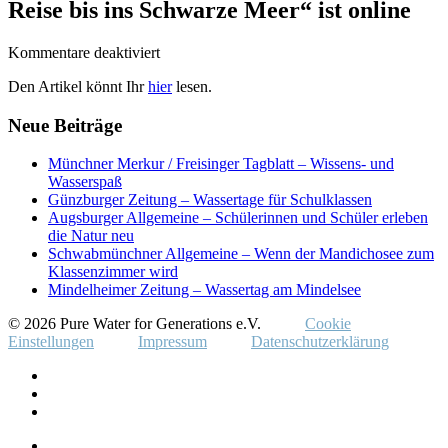
Reise bis ins Schwarze Meer“ ist online
für
Kommentare deaktiviert
Augsburger
Den Artikel könnt Ihr
hier
lesen.
Allgemeine
-
Neue Beiträge
„2467km
–
Eine
Münchner Merkur / Freisinger Tagblatt – Wissens- und
Reise
Wasserspaß
bis
Günzburger Zeitung – Wassertage für Schulklassen
ins
Augsburger Allgemeine – Schülerinnen und Schüler erleben
Schwarze
die Natur neu
Meer“
Schwabmünchner Allgemeine – Wenn der Mandichosee zum
ist
Klassenzimmer wird
online
Mindelheimer Zeitung – Wassertag am Mindelsee
© 2026 Pure Water for Generations e.V.
Cookie
Einstellungen
Impressum
Datenschutzerklärung