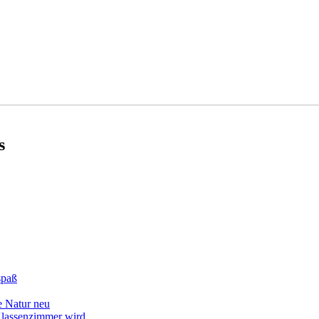
s
spaß
e Natur neu
lassenzimmer wird