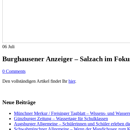
06
Juli
Burghausener Anzeiger – Salzach im Foku
0 Comments
Den vollständigen Artikel findet Ihr
hier
.
Neue Beiträge
Münchner Merkur / Freisinger Tagblatt – Wissens- und Wasser
Günzburger Zeitung – Wassertage für Schulklassen
Augsburger Allgemeine – Schülerinnen und Schüler erleben di
Schwabmünchner Allgemeine – Wenn der Mandichosee zum K