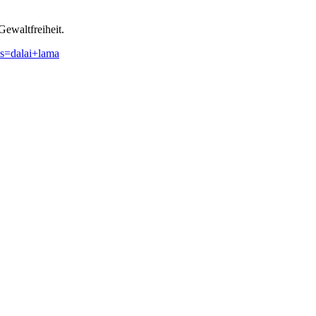
Gewaltfreiheit.
s=dalai+lama