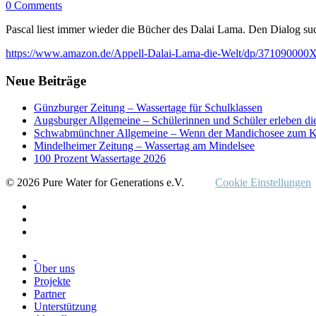
0 Comments
Pascal liest immer wieder die Bücher des Dalai Lama. Den Dialog suc
https://www.amazon.de/Appell-Dalai-Lama-die-Welt/dp/3710900
Neue Beiträge
Günzburger Zeitung – Wassertage für Schulklassen
Augsburger Allgemeine – Schülerinnen und Schüler erleben di
Schwabmünchner Allgemeine – Wenn der Mandichosee zum K
Mindelheimer Zeitung – Wassertag am Mindelsee
100 Prozent Wassertage 2026
© 2026 Pure Water for Generations e.V.
Cookie Einstellungen
Über uns
Projekte
Partner
Unterstützung