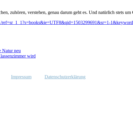
hen, zuhören, verstehen, genau darum geht es. Und natürlich stets um 
00X/ref=sr_1_1?s=books&ie=UTF8&qid=1503299691&sr=1-1&keyword
e Natur neu
lassenzimmer wird
Impressum
Datenschutzerklärung