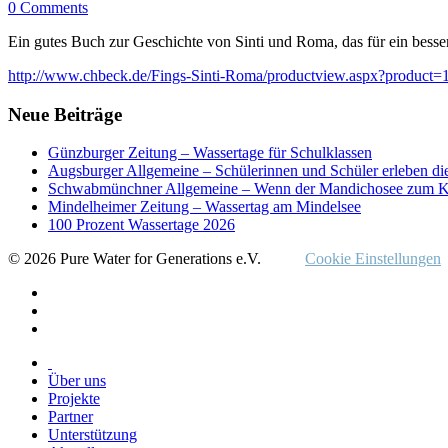
0 Comments
Ein gutes Buch zur Geschichte von Sinti und Roma, das für ein besse
http://www.chbeck.de/Fings-Sinti-Roma/productview.aspx?product
Neue Beiträge
Günzburger Zeitung – Wassertage für Schulklassen
Augsburger Allgemeine – Schülerinnen und Schüler erleben di
Schwabmünchner Allgemeine – Wenn der Mandichosee zum K
Mindelheimer Zeitung – Wassertag am Mindelsee
100 Prozent Wassertage 2026
© 2026 Pure Water for Generations e.V.
Cookie Einstellungen
Über uns
Projekte
Partner
Unterstützung