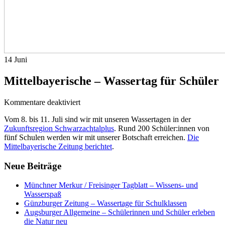
14
Juni
Mittelbayerische – Wassertag für Schüler
für
Kommentare deaktiviert
Mittelbayerische
Vom 8. bis 11. Juli sind wir mit unseren Wassertagen in der
–
Zukunftsregion Schwarzachtalplus
. Rund 200 Schüler:innen von
Wassertag
fünf Schulen werden wir mit unserer Botschaft erreichen.
Die
für
Mittelbayerische Zeitung berichtet
.
Schüler
Neue Beiträge
Münchner Merkur / Freisinger Tagblatt – Wissens- und
Wasserspaß
Günzburger Zeitung – Wassertage für Schulklassen
Augsburger Allgemeine – Schülerinnen und Schüler erleben
die Natur neu