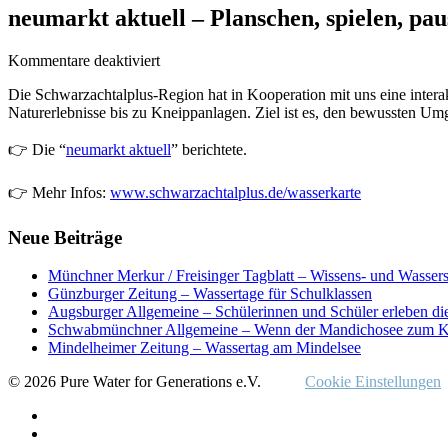
neumarkt aktuell – Planschen, spielen, paus
für
Kommentare deaktiviert
neumarkt
Die Schwarzachtalplus-Region hat in Kooperation mit uns eine interak
aktuell
Naturerlebnisse bis zu Kneippanlagen. Ziel ist es, den bewussten Um
–
Planschen,
👉 Die “
neumarkt aktuell
spielen,
” berichtete.
pausieren:
So
👉 Mehr Infos:
www.schwarzachtalplus.de/wasserkarte
vielseitig
ist
Neue Beiträge
Wasser
in
unserer
Münchner Merkur / Freisinger Tagblatt – Wissens- und Wasser
Region
Günzburger Zeitung – Wassertage für Schulklassen
Augsburger Allgemeine – Schülerinnen und Schüler erleben di
Schwabmünchner Allgemeine – Wenn der Mandichosee zum K
Mindelheimer Zeitung – Wassertag am Mindelsee
© 2026 Pure Water for Generations e.V.
Cookie Einstellungen