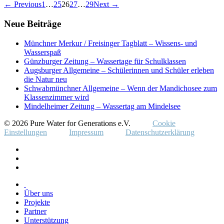
← Previous
1
…
25
26
27
…
29
Next →
Neue Beiträge
Münchner Merkur / Freisinger Tagblatt – Wissens- und
Wasserspaß
Günzburger Zeitung – Wassertage für Schulklassen
Augsburger Allgemeine – Schülerinnen und Schüler erleben
die Natur neu
Schwabmünchner Allgemeine – Wenn der Mandichosee zum
Klassenzimmer wird
Mindelheimer Zeitung – Wassertag am Mindelsee
© 2026 Pure Water for Generations e.V.
Cookie
Einstellungen
Impressum
Datenschutzerklärung
Über uns
Projekte
Partner
Unterstützung