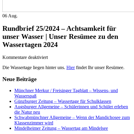
06
Aug.
Rundbrief 25/2024 – Achtsamkeit für
unser Wasser | Unser Resümee zu den
Wassertagen 2024
für
Kommentare deaktiviert
Rundbrief
Die Wassertage liegen hinter uns.
Hier
findet Ihr unser Resümee.
25/2024
–
Neue Beiträge
Achtsamkeit
für
unser
Münchner Merkur / Freisinger Tagblatt – Wissens- und
Wasser
Wasserspaß
|
Günzburger Zeitung – Wassertage für Schulklassen
Unser
Augsburger Allgemeine – Schülerinnen und Schüler erleben
Resümee
die Natur neu
zu
Schwabmünchner Allgemeine – Wenn der Mandichosee zum
den
Klassenzimmer wird
Wassertagen
Mindelheimer Zeitung – Wassertag am Mindelsee
2024