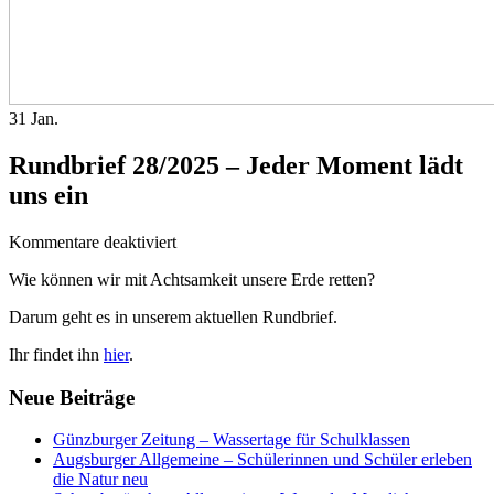
31
Jan.
Rundbrief 28/2025 – Jeder Moment lädt
uns ein
für
Kommentare deaktiviert
Rundbrief
Wie können wir mit Achtsamkeit unsere Erde retten?
28/2025
–
Darum geht es in unserem aktuellen Rundbrief.
Jeder
Moment
Ihr findet ihn
hier
.
lädt
uns
Neue Beiträge
ein
Günzburger Zeitung – Wassertage für Schulklassen
Augsburger Allgemeine – Schülerinnen und Schüler erleben
die Natur neu