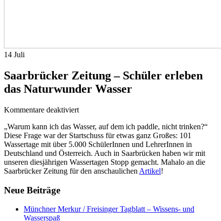
14
Juli
Saarbrücker Zeitung – Schüler erleben
das Naturwunder Wasser
für
Kommentare deaktiviert
Saarbrücker
„Warum kann ich das Wasser, auf dem ich paddle, nicht trinken?“
Zeitung
Diese Frage war der Startschuss für etwas ganz Großes: 101
–
Wassertage mit über 5.000 SchülerInnen und LehrerInnen in
Schüler
Deutschland und Österreich. Auch in Saarbrücken haben wir mit
erleben
unseren diesjährigen Wassertagen Stopp gemacht. Mahalo an die
das
Saarbrücker Zeitung für den anschaulichen
Artikel
!
Naturwunder
Wasser
Neue Beiträge
Münchner Merkur / Freisinger Tagblatt – Wissens- und
Wasserspaß