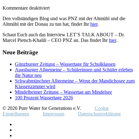
für
Kommentare deaktiviert
TIMBERLOVE
Den vollständigen Blog und was PNZ mit der Altmühl und die
/
Altmühl mit der Donau zu tun hat, findet Ihr
hier
.
BLOG
–
Schaut Euch auch das Interview
LET’S TALK ABOUT – Dr.
Wasser
Marcel Pietsch-Khalili – CEO PNZ an. Das findet Ihr
hier
.
ist
…
Neue Beiträge
Günzburger Zeitung – Wassertage für Schulklassen
Augsburger Allgemeine – Schülerinnen und Schüler erleben
die Natur neu
Schwabmünchner Allgemeine – Wenn der Mandichosee zum
Klassenzimmer wird
Mindelheimer Zeitung – Wassertag am Mindelsee
100 Prozent Wassertage 2026
© 2026 Pure Water for Generations e.V.
Cookie
Einstellungen
Impressum
Datenschutzerklärung