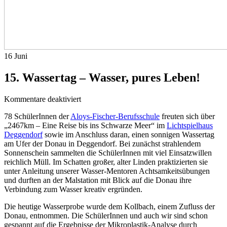
16
Juni
15. Wassertag – Wasser, pures Leben!
für
Kommentare deaktiviert
15.
78 SchülerInnen der
Aloys-Fischer-Berufsschule
freuten sich über
Wassertag
„2467km – Eine Reise bis ins Schwarze Meer“ im
Lichtspielhaus
–
Deggendorf
sowie im Anschluss daran, einen sonnigen Wassertag
Wasser,
am Ufer der Donau in Deggendorf. Bei zunächst strahlendem
pures
Sonnenschein sammelten die SchülerInnen mit viel Einsatzwillen
Leben!
reichlich Müll. Im Schatten großer, alter Linden praktizierten sie
unter Anleitung unserer Wasser-Mentoren Achtsamkeitsübungen
und durften an der Malstation mit Blick auf die Donau ihre
Verbindung zum Wasser kreativ ergründen.
Die heutige Wasserprobe wurde dem Kollbach, einem Zufluss der
Donau, entnommen. Die SchülerInnen und auch wir sind schon
gespannt auf die Ergebnisse der Mikroplastik-Analyse durch