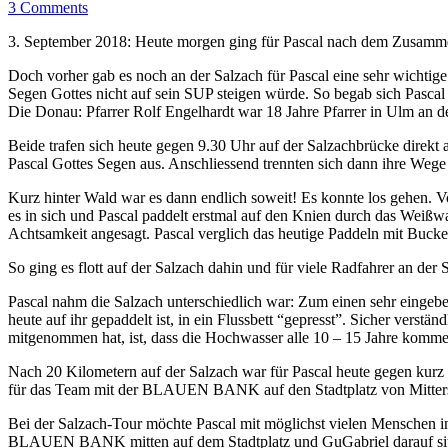
3 Comments
3. September 2018: Heute morgen ging für Pascal nach dem Zusammenf
Doch vorher gab es noch an der Salzach für Pascal eine sehr wichtig
Segen Gottes nicht auf sein SUP steigen würde. So begab sich Pascal
Die Donau: Pfarrer Rolf Engelhardt war 18 Jahre Pfarrer in Ulm an 
Beide trafen sich heute gegen 9.30 Uhr auf der Salzachbrücke direkt
Pascal Gottes Segen aus. Anschliessend trennten sich dann ihre Wege u
Kurz hinter Wald war es dann endlich soweit! Es konnte los gehen. V
es in sich und Pascal paddelt erstmal auf den Knien durch das Weißw
Achtsamkeit angesagt. Pascal verglich das heutige Paddeln mit Buck
So ging es flott auf der Salzach dahin und für viele Radfahrer an de
Pascal nahm die Salzach unterschiedlich war: Zum einen sehr eingebe
heute auf ihr gepaddelt ist, in ein Flussbett “gepresst”. Sicher ver
mitgenommen hat, ist, dass die Hochwasser alle 10 – 15 Jahre komme
Nach 20 Kilometern auf der Salzach war für Pascal heute gegen kurz 
für das Team mit der BLAUEN BANK auf den Stadtplatz von Mitters
Bei der Salzach-Tour möchte Pascal mit möglichst vielen Menschen
BLAUEN BANK mitten auf dem Stadtplatz und GuGabriel darauf sitzen 