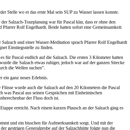
r Stelle wo er das erste Mal sein SUP zu Wasser lassen konnte.
der Salzach-Tourplanung war für Pascal klar, dass er ohne den
 Pfarrer Rolf Engelhardt. Beide hatten sofort eine Gemeinsamkeit:
r Salzach und einer Wasser-Meditation sprach Pfarrer Rolf Engelhardt
net Einstiegsstelle zu finden.
für Pascal endlich auf die Salzach. Die ersten 3 Kilometer hatten
wurde die Salzach etwas ruhiger, jedoch war auf der ganzen Strecke
urch die Wellen suchen”.
r ein ganz neues Erlebnis.
e Flüsse wurde auch die Salzach auf den 20 Kilometern die Pascal
 Doch was Pascal aus seinen Gesprächen mit Einheimischen
berechenbar der Fluss doch ist.
 Etappe erreicht. Nach einem kurzen Plausch an der Salzach ging es
mmt und ein bisschen für Aufmerksamkeit sorgt. Und mit der
er gestrigen Generalprobe auf der Salzachhütte folgte nun die