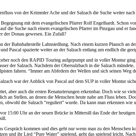
luss von der Krimmler Ache und der Salzach die Suche weiter nach de
e Begegnung mit dem evangelischen Pfarrer Rolf Engelhardt. Schon vor 
 auf die Suche nach einem evangelischen Pfarrer im Pinzgau und er fand
der der Donau gewesen. Ein Zufall?
 an der Bahnhaltestelle Lahnsiedlung. Nach einem kurzen Plausch an de
nd Pascal spazierte weiter an der Salzach entlang um endlich die geeig
orher noch den RAPID Touring aufgepumpt und in voller Montur ging es 
asser der Salzach. Nachdem der Obersulzbach in die Salzach mündete, 
elpisten fahren. “Immer am Abfedern der Wellen und sich seinen Weg d
r Salzach war der Anblick von Pascal auf dem SUP in voller Montur siche
ttet, aber auch die ersten Renaturierungen erkennbar. Doch wie so viel
ständlich an Stellen, an denen die Menschen heute nahe am Fluss leben.
n, obwohl die Salzach “reguliert” wurde. Da kann man erkennen wie un
vor 15:00 Uhr an der neuen Brücke in Mittersill das Ende der heutigen
ill.
 ins Gespräch kommen und dies geht nur wenn man zu den Menschen ko
und ihr Lied “Pure Water” spielend, geht das spielend leicht. Nach d