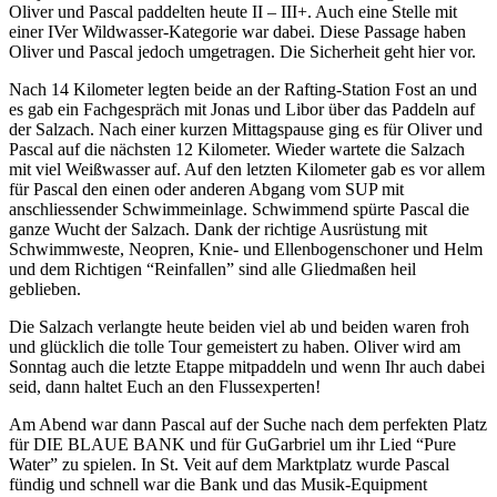
Oliver und Pascal paddelten heute II – III+. Auch eine Stelle mit
einer IVer Wildwasser-Kategorie war dabei. Diese Passage haben
Oliver und Pascal jedoch umgetragen. Die Sicherheit geht hier vor.
Nach 14 Kilometer legten beide an der Rafting-Station Fost an und
es gab ein Fachgespräch mit Jonas und Libor über das Paddeln auf
der Salzach. Nach einer kurzen Mittagspause ging es für Oliver und
Pascal auf die nächsten 12 Kilometer. Wieder wartete die Salzach
mit viel Weißwasser auf. Auf den letzten Kilometer gab es vor allem
für Pascal den einen oder anderen Abgang vom SUP mit
anschliessender Schwimmeinlage. Schwimmend spürte Pascal die
ganze Wucht der Salzach. Dank der richtige Ausrüstung mit
Schwimmweste, Neopren, Knie- und Ellenbogenschoner und Helm
und dem Richtigen “Reinfallen” sind alle Gliedmaßen heil
geblieben.
Die Salzach verlangte heute beiden viel ab und beiden waren froh
und glücklich die tolle Tour gemeistert zu haben. Oliver wird am
Sonntag auch die letzte Etappe mitpaddeln und wenn Ihr auch dabei
seid, dann haltet Euch an den Flussexperten!
Am Abend war dann Pascal auf der Suche nach dem perfekten Platz
für DIE BLAUE BANK und für GuGarbriel um ihr Lied “Pure
Water” zu spielen. In St. Veit auf dem Marktplatz wurde Pascal
fündig und schnell war die Bank und das Musik-Equipment