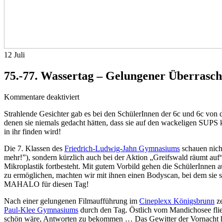
12
Juli
75.-77. Wassertag – Gelungener Überrasc
für
Kommentare deaktiviert
75.-77.
Strahlende Gesichter gab es bei den SchülerInnen der 6c und 6c von 
Wassertag
denen sie niemals gedacht hätten, dass sie auf den wackeligen SUP
–
in ihr finden wird!
Gelungener
Überraschungsbesuch
Die 7. Klassen des
Friedrich-Ludwig-Jahn Gymnasiums
schauen nicht
mehr!”), sondern kürzlich auch bei der Aktion „Greifswald räumt auf“
Mikroplastik fortbesteht. Mit gutem Vorbild gehen die SchülerInnen 
zu ermöglichen, machten wir mit ihnen einen Bodyscan, bei dem sie s
MAHALO für diesen Tag!
Nach einer gelungenen Filmaufführung im
Cineplexx Königsbrunn
ze
Paul-Klee Gymnasiums
durch den Tag. Östlich vom Mandichosee fließt
schön wäre, Antworten zu bekommen … Das Gewitter der Vornacht h