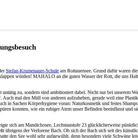
hungsbesuch
der
Stefan-Krumenauer-Schule
am Rottauensee. Grund dafür waren die 
S klappen würden! MAHALO an die guten Wasser der Rott, die uns Halt
 untätig zu, sondern sind ambitioniert dabei. Nicht nur bei unserem Wa
. Auch mal den Müll von anderen aufzuheben, gerade weil eine Plastikfl
auch in Sachen Körperhygiene voran: Naturkosmetik und festes Shampoo 
püren konnten, wie ein ruhiger Atem unser Befinden beeinflusst und s
igte sich am Mandichosee, Lechstaustufe 23 glücklicherweise pünktli
 übrigens der Verlorene Bach. Ob sich der Bach sich seit des künstlic
atte den See wohl sehr aufgewühlt, denn besonders viele Schwäne l