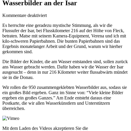
Wasserbilder an der Isar
für
Kommentare deaktiviert
Finale
Es herrschte eine geradezu mystische Stimmung, als wir die
der
Flussufer der Isar, bei Flusskilometer 216 auf der Höhe von Fleck,
Wassertage
betraten. Matse mit seinem Kamera-Equipment, Verena und ich mit
2021
kilo-schweren Papierbahnen. Die bunten Papierbahnen sind das
–
Ergebnis monatelanger Arbeit und der Grund, warum wir hierher
Wasserbilder
gekommen sind.
an
der
Die Bilder der Kinder, die am Wasser entstanden sind, sollen zurück
Isar
ans Wasser gebracht werden. Dafür haben wir die Wasser der Isar
ausgesucht – denn in nur 216 Kilometer weiter flussabwärts mündet
sie in die Donau.
Wir rollen die 950 zusammengeklebten Wasserbilder aus, sodass sie
ein großes Bild ergeben. Ganz im Sinne von: “Viele kleine Bilder
ergeben ein großes Ganzes.” Am Ende entsteht daraus eine
Postkarte, die wir allen Wasserkünstlern und Unterstützern
überreichen.
Mit dem Laden des Videos akzeptieren Sie die