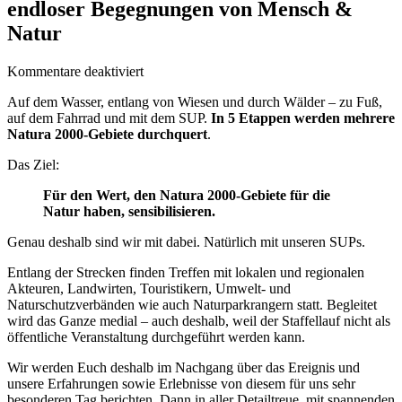
endloser Begegnungen von Mensch &
Natur
für
Kommentare deaktiviert
Natura
Auf dem Wasser, entlang von Wiesen und durch Wälder – zu Fuß,
2000-
auf dem Fahrrad und mit dem SUP.
In 5 Etappen werden mehrere
Staffellauf –
Natura 2000-Gebiete durchquert
.
5
Tage
Das Ziel:
voll
endloser
Für den Wert, den Natura 2000-Gebiete für die
Begegnungen
Natur haben, sensibilisieren.
von
Mensch
Genau deshalb sind wir mit dabei. Natürlich mit unseren SUPs.
&
Natur
Entlang der Strecken finden Treffen mit lokalen und regionalen
Akteuren, Landwirten, Touristikern, Umwelt- und
Naturschutzverbänden wie auch Naturparkrangern statt. Begleitet
wird das Ganze medial – auch deshalb, weil der Staffellauf nicht als
öffentliche Veranstaltung durchgeführt werden kann.
Wir werden Euch deshalb im Nachgang über das Ereignis und
unsere Erfahrungen sowie Erlebnisse von diesem für uns sehr
besonderen Tag berichten. Dann in aller Detailtreue, mit spannenden