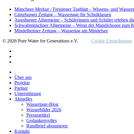
Gedanken
zum
Münchner Merkur / Freisinger Tagblatt – Wissens- und Wasser
Jahresausklang
Günzburger Zeitung – Wassertage für Schulklassen
Augsburger Allgemeine – Schülerinnen und Schüler erleben di
Schwabmünchner Allgemeine – Wenn der Mandichosee zum K
Mindelheimer Zeitung – Wassertag am Mindelsee
© 2026 Pure Water for Generations e.V.
Cookie Einstellungen
Über uns
Projekte
Partner
Unterstützung
Aktuelles
Wassertage-Blog
Wasserbilder 2026
Presseartikel
Gedankenvolles
Rundbrief abonnieren
Kontakt