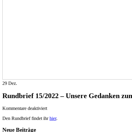
29
Dez.
Rundbrief 15/2022 – Unsere Gedanken zu
für
Kommentare deaktiviert
Rundbrief
Den Rundbrief findet ihr
hier
.
15/2022
–
Neue Beiträge
Unsere